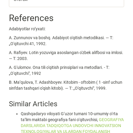
References
Adabiyotlar ro’yxati:
A. Zunnunov va boshq. Adabiyot o'qitish metodikasi. — Т:
„O'qituvchi 41, 1992.
A. Rafiyev. Lotin yozuviga asoslangan o'zbek alifbosi va imlosi.
— Т: 2003.
A. G'ulomov. Ona tili o'qitish prinsiplari va metodlari. - Т:
„O'qituvchi", 1992
B. Ma’qulova, T. Adashboyev. Kitobim - oftobim ( 1 -sinf uchun
sinfdan tashqari o'qish kitobi). — Т: „O'qituvchi", 1999.
Similar Articles
Qashqadaryo viloyati G‘uzor tumani 10-umumiy o‘rta
ta’lim maktabi geografiya fani o‘qituvchisi,
GEOGRAFIYA
DARSLARIDA TADQIQOTGA UNDOVCHI INNOVATSION
TEXNOLOGIYALAR VA ULARDAN FOYDALANISH