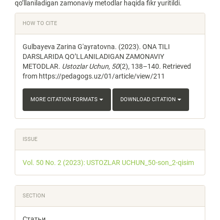
qo’llaniladigan zamonaviy metodlar haqida fikr yuritildi.
Article
HOW TO CITE
Details
Gulbayeva Zarina G'ayratovna. (2023). ONA TILI
DARSLARIDA QO’LLANILADIGAN ZAMONAVIY
METODLAR.
Ustozlar Uchun
,
50
(2), 138–140. Retrieved
from https://pedagogs.uz/01/article/view/211
MORE CITATION FORMATS
DOWNLOAD CITATION
ISSUE
Vol. 50 No. 2 (2023): USTOZLAR UCHUN_50-son_2-qisim
SECTION
Статьи