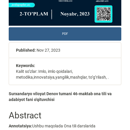
PDF
Published:
Nov 27, 2023
Keywords:
Kalit so’zlar: Imlo, imlo qoidalari,
metodika,innovatsiya,yangilik,mashqlar, to’g’rilash, .
Main
Surxandaryo viloyat Denov tumani 46-maktab ona tili va
adabiyot fani o'qituvchisi
Article
Content
Abstract
Annotatsiya:
Ushbu maqolada Ona tili darslarida