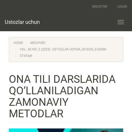
Quick
REGISTER
LOGIN
jump
to
page
Ustozlar uchun
Toggl
content
navig
Main
Navigation
HOME
ARCHIVES
Main
Content
VOL. 50 NO. 2 (2023): USTOZLAR UCHUN_50-SON_2-QISIM
Sidebar
СТАТЬИ
ONA TILI DARSLARIDA
QO’LLANILADIGAN
ZAMONAVIY
METODLAR