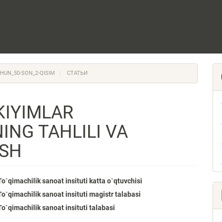
UCHUN_50-SON_2-QISIM
СТАТЬИ
KIYIMLAR
ING TAHLILI VA
ASH
`qimachilik sanoat insituti katta o`qtuvchisi
`qimachilik sanoat insituti magistr talabasi
e
`qimachilik sanoat insituti talabasi
nt