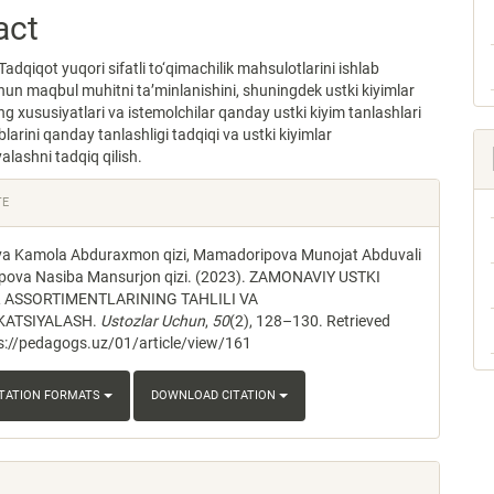
act
Tadqiqot yuqori sifatli to‘qimachilik mahsulotlarini ishlab
hun maqbul muhitni ta’minlanishini, shuningdek ustki kiyimlar
ing xususiyatlari va istemolchilar qanday ustki kiyim tanlashlari
blarini qanday tanlashligi tadqiqi va ustki kiyimlar
yalashni tadqiq qilish.
e
TE
s
a Kamola Abduraxmon qizi, Mamadoripova Munojat Abduvali
olipova Nasiba Mansurjon qizi. (2023). ZAMONAVIY USTKI
 ASSORTIMENTLARINING TAHLILI VA
KATSIYALASH.
Ustozlar Uchun
,
50
(2), 128–130. Retrieved
s://pedagogs.uz/01/article/view/161
ITATION FORMATS
DOWNLOAD CITATION