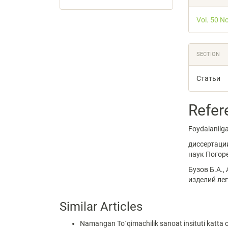
Vol. 50 N
SECTION
Статьи
Refer
Foydalanilga
диссертаци
наук Погор
Бузов Б.А.
изделий ле
Similar Articles
Namangan To`qimachilik sanoat insituti katta o