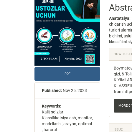
Abstr
Anatatsiya:
chiqarish uc
turlari ularn
bichimi, uslu
klassifikatsi
Articl
HOW TO CI
Detail
Boymatov
qizi, & T
PDF
KIYIMLAR
KLASSIFI
Published:
Nov 25, 2023
from http
Keywords:
MORE C
Kalit so`zlar:
Klassifikatsiyalash, manitor,
modellash, jarayon, optimal
, harorat.
ISSUE