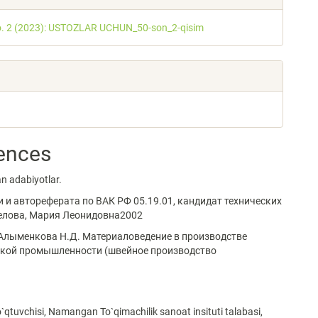
o. 2 (2023): USTOZLAR UCHUN_50-son_2-qisim
ences
n adabiyotlar.
и и автореферата по ВАК РФ 05.19.01, кандидат технических
елова, Мария Леонидовна2002
, Алыменкова Н.Д. Материаловедение в производстве
гкой промышленности (швейное производство
`qtuvchisi, Namangan To`qimachilik sanoat insituti talabasi,