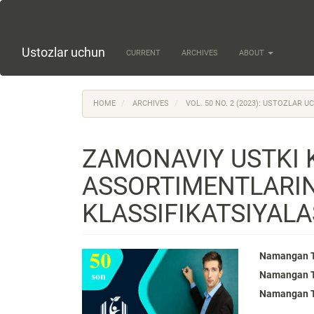
Quick
jump
to
page
Ustozlar uchun
CURRENT
ARCHIVES
ABOUT
content
Main
Navigation
Main
HOME
ARCHIVES
VOL. 50 NO. 2 (2023): USTOZLAR 
Content
Sidebar
ZAMONAVIY USTKI 
ASSORTIMENTLARIN
KLASSIFIKATSIYAL
Article
Main
Namangan To
Namangan To
Sidebar
Articl
Namangan To
Conte